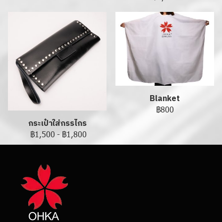
Blanket
฿800
กระเป๋าใส่กรรไกร
฿1,500
-
฿1,800