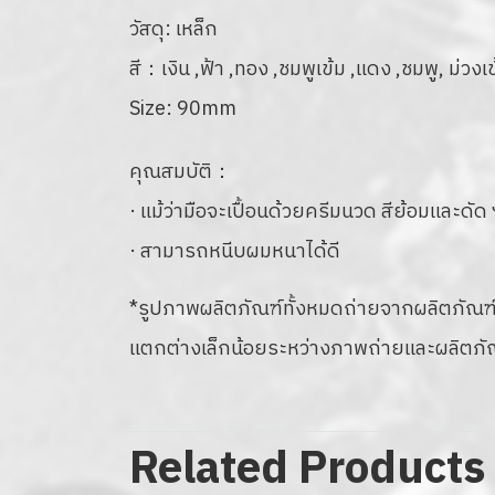
วัสดุ: เหล็ก
สี：เงิน ,ฟ้า ,ทอง ,ชมพูเข้ม ,แดง ,ชมพู, ม่วงเข
Size: 90mm
คุณสมบัติ：
· แม้ว่ามือจะเปื้อนด้วยครีมนวด สีย้อมและดั
· สามารถหนีบผมหนาได้ดี
*รูปภาพผลิตภัณฑ์ทั้งหมดถ่ายจากผลิตภัณฑ์
แตกต่างเล็กน้อยระหว่างภาพถ่ายและผลิตภั
Related Products