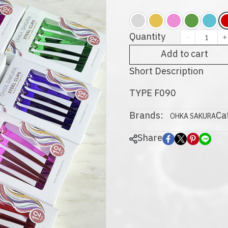
Quantity
Add to cart
Short Description
TYPE F090
Brands:
Ca
OHKA SAKURA
Share