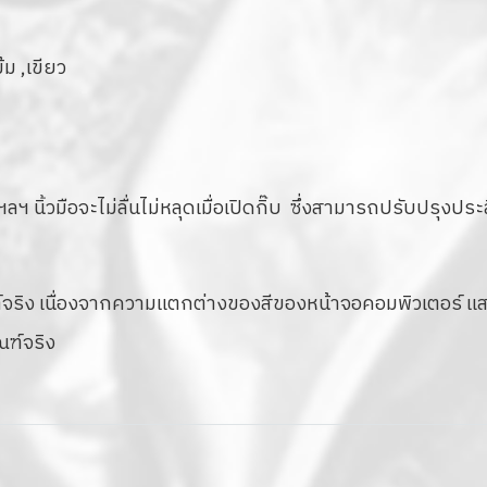
้ม ,เขียว
ด ฯลฯ
นิ้วมือจะไม่ลื่นไม่หลุดเมื่อเปิดกิ๊บ ซึ่งสามารถปรับปรุง
จริง เนื่องจากความแตกต่างของสีของหน้าจอคอมพิวเตอร์ แส
ณฑ์จริง