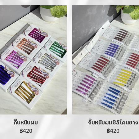
กิ๊บหนีบผม
กิ๊บหนีบผมซิลิโคนยาง
฿420
฿420