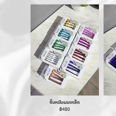
กิ๊บหนีบผมเหล็ก
฿480