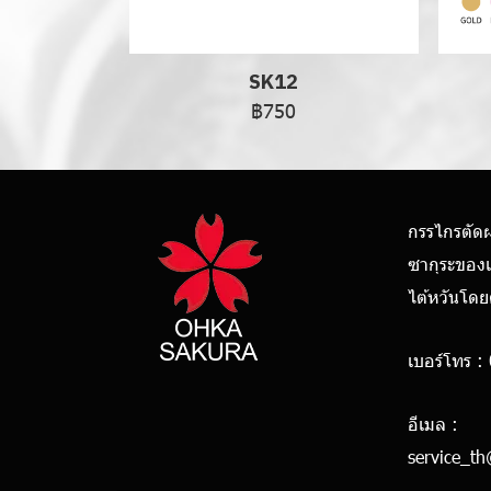
SK12
฿750
กรรไกรตัด
ซากุระของ
ไต้หวันโด
เบอร์โทร :
0928
อีเมล :
service_t