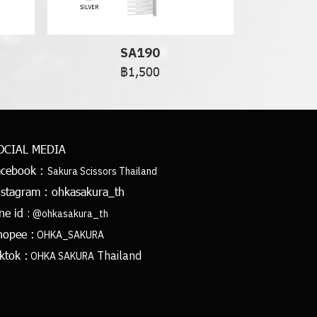
SA190
฿1,500
OCIAL MEDIA
acebook :
Sakura Scissors Thailand
nstagram :
ohkasakura_th
:
ine id
@ohkasakura_th
hopee :
OHKA_SAKURA
Thailand
ktok :
OHKA SAKURA