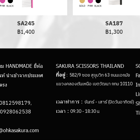
SA245
SA187
฿1,400
฿1,300
ผม HANDMADE ยี่ห้อ
SAKURA SCISSORS THAILAND
S
ที่อยู่
: 582/9 ซอย สุขุมวิท 63 ถนนเอกมัย
แท้ นำเข้าจากประเทศ
F
แขวงคลองตันเหนือ เขตวัฒนา กทม 10110
ยตรง
I
L
เวลาทำการ :
จันทร์ - เสาร์ (ปิดวันอาทิตย์)
0812598179,
S
เวลา :
062538
09:30 - 18:30 น
Ti
h@ohkasakura.com