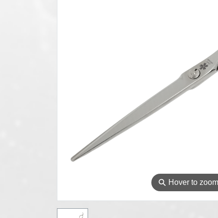
⚲
Hover to zoo