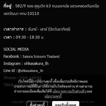
ที่อยู่
: 582/9 ซอย สุขุมวิท 63 ถนนเอกมัย แขวงคลองตันเหนือ
เขตวัฒนา กทม 10110
เวลาทำการ :
จันทร์ - เสาร์ (ปิดวันอาทิตย์)
เวลา :
09:30 - 18:30 น
SOCIAL MEDIA
Facebook :
Sakura Scissors Thailand
Instagram :
ohkasakura_th
:
Line id
@ohkasakura_th
Shopee :
OHKA_SAKURA
เว็บไซต์นี้มีการใช้งานคุกกี้ เพื่อเพิ่มประสิทธิภาพและ
Thailand
Tiktok :
OHKA SAKURA
ประสบการณ์ที่ดีในการใช้งานเว็บไซต์ของท่าน ท่านสามารถ
อ่านรายละเอียดเพิ่มเติมได้ที่
นโยบายความเป็นส่วนตัว
และ
นโยบายคุกกี้
Copyright | All Rights Reserved | Powered by ohkasakura-th.com
ตั้งค่าคุกกี้
ยอมรับทั้งหมด