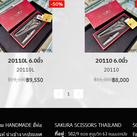
-50%
20110L 6.0นิ้ว
20110 6.0นิ้ว
20110L
20110
฿9,550
฿8,000
฿19,100
฿16,000
1
ผม HANDMADE ยี่ห้อ
SAKURA SCISSORS THAILAND
S
ที่อยู่
: 582/9 ซอย สุขุมวิท 63 ถนนเอกมัย
แท้ นำเข้าจากประเทศ
F