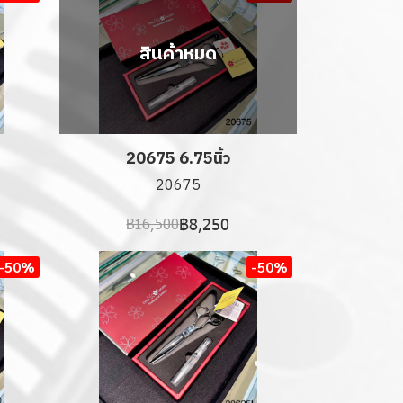
สินค้าหมด
20675 6.75นิ้ว
20675
฿8,250
฿16,500
-50%
-50%