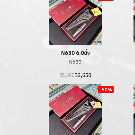
N630 6.0นิ้ว
N630
฿2,650
฿5,300
-50%