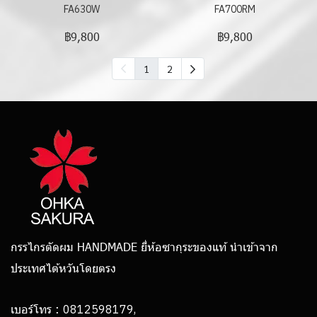
FA630W
FA700RM
฿9,800
฿9,800
1
2
กรรไกรตัดผม HANDMADE ยี่ห้อซากุระของแท้ นำเข้าจาก
ประเทศไต้หวันโดยตรง
0812598179,
เบอร์โทร :