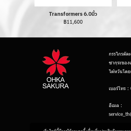
Transformers 6.0นิ้ว
฿11,600
กรรไกรตัด
ซากุระของ
ไต้หวันโด
เบอร์โทร :
0928
อีเมล :
service_t