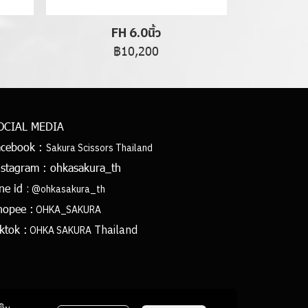
FH 6.0นิ้ว
฿10,200
OCIAL MEDIA
acebook :
Sakura Scissors Thailand
nstagram :
ohkasakura_th
:
ine id
@ohkasakura_th
hopee :
OHKA_SAKURA
Thailand
ktok :
OHKA SAKURA