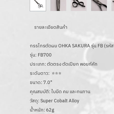
รายละเอียดสินค้า
ก
รรไกรตัดผม OHKA SAKURA รุ่น FB (รหั
รุ่น: FB700
ประเภท: ตัดตรง ตัดเปียก พอยท์คัท
ระดับดาว: ⭐⭐⭐
ขนาด: 7.0"
คุณสมบัติ: ใบมีด คม และทนทาน
วัสดุ: Super Cobalt Alloy
น้ำหนัก: 62g