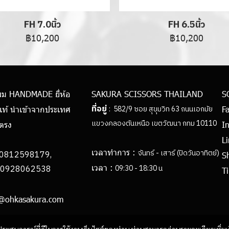
FH 7.0นิ้ว
FH 6.5นิ้ว
฿10,200
฿10,200
ผม HANDMADE ยี่ห้อ
SAKURA SCISSORS THAILAND
S
ที่อยู่
: 582/9 ซอย สุขุมวิท 63 ถนนเอกมัย
แท้ นำเข้าจากประเทศ
F
แขวงคลองตันเหนือ เขตวัฒนา กทม 10110
ยตรง
I
L
เวลาทำการ :
จันทร์ - เสาร์ (ปิดวันอาทิตย์)
0812598179,
S
เวลา :
062538
09:30 - 18:30 น
Ti
h@ohkasakura.com