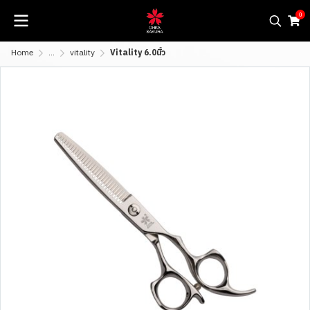
0
Home
...
vitality
Vitality 6.0นิ้ว