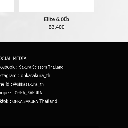
Elite 6.0นิ้ว
฿3,400
OCIAL MEDIA
acebook :
Sakura Scissors Thailand
nstagram :
ohkasakura_th
:
ine id
@ohkasakura_th
hopee :
OHKA_SAKURA
Thailand
ktok :
OHKA SAKURA