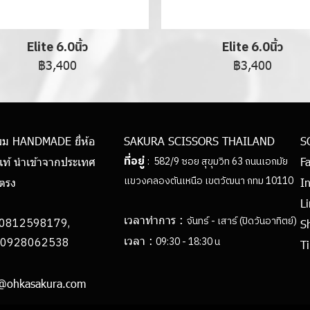
Elite 6.0นิ้ว
Elite 6.0นิ้ว
฿3,400
฿3,400
ผม HANDMADE ยี่ห้อ
SAKURA SCISSORS THAILAND
S
ที่อยู่
: 582/9 ซอย สุขุมวิท 63 ถนนเอกมัย
แท้ นำเข้าจากประเทศ
F
แขวงคลองตันเหนือ เขตวัฒนา กทม 10110
ยตรง
I
L
เวลาทำการ :
จันทร์ - เสาร์ (ปิดวันอาทิตย์)
0812598179,
S
เวลา :
062538
09:30 - 18:30 น
Ti
h@ohkasakura.com