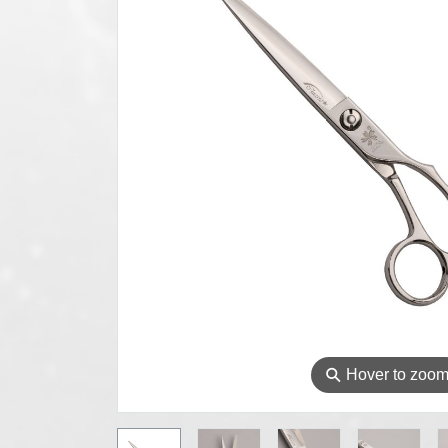
⚲
Hover to zoo