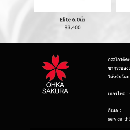
Elite 6.0นิ้ว
฿3,400
กรรไกรตัด
ซากุระของ
ไต้หวันโด
เบอร์โทร :
0928
อีเมล :
service_t