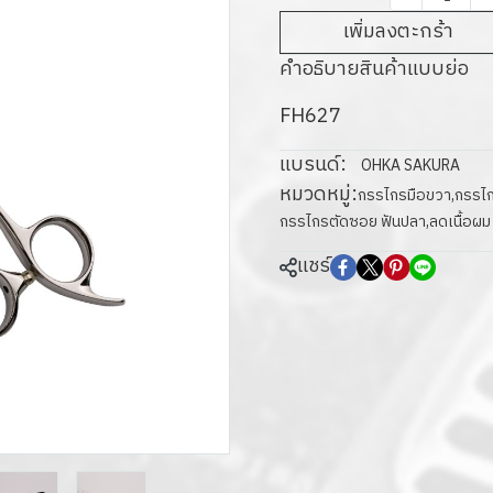
เพิ่มลงตะกร้า
คำอธิบายสินค้าแบบย่อ
FH627
แบรนด์:
OHKA SAKURA
หมวดหมู่:
กรรไกรมือขวา
,
กรรไกร
กรรไกรตัดซอย ฟันปลา
,
ลดเนื้อผ
แชร์