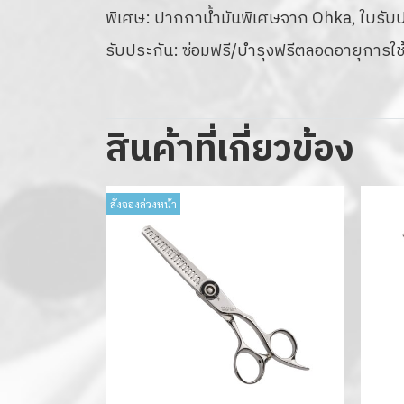
พิเศษ: ปากกาน้ำมันพิเศษจาก Ohka, ใบรับประ
รับประกัน: ซ่อมฟรี/บำรุงฟรีตลอดอายุการใช้
สินค้าที่เกี่ยวข้อง
สั่งจองล่วงหน้า