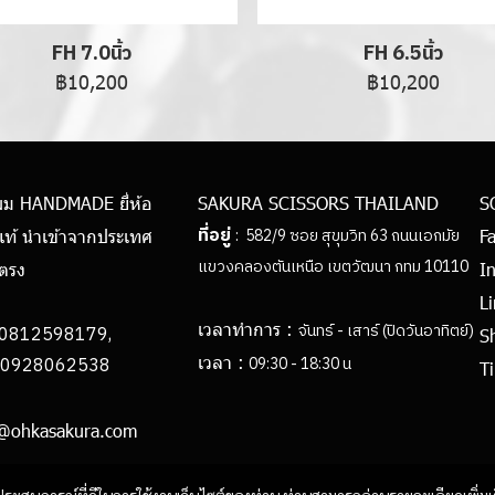
FH 7.0นิ้ว
FH 6.5นิ้ว
฿10,200
฿10,200
ผม HANDMADE ยี่ห้อ
SAKURA SCISSORS THAILAND
S
ที่อยู่
: 582/9 ซอย สุขุมวิท 63 ถนนเอกมัย
แท้ นำเข้าจากประเทศ
F
แขวงคลองตันเหนือ เขตวัฒนา กทม 10110
ยตรง
I
L
เวลาทำการ :
จันทร์ - เสาร์ (ปิดวันอาทิตย์)
0812598179,
S
เวลา :
062538
09:30 - 18:30 น
Ti
h@ohkasakura.com