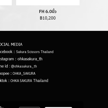
FH 6.0นิ้ว
฿10,200
OCIAL MEDIA
acebook :
Sakura Scissors Thailand
nstagram :
ohkasakura_th
:
ine id
@ohkasakura_th
hopee :
OHKA_SAKURA
Thailand
ktok :
OHKA SAKURA