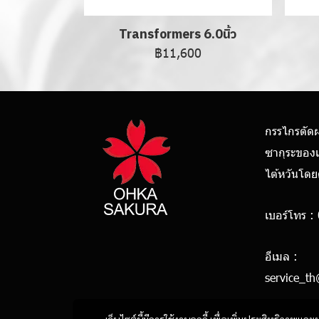
Transformers 6.0นิ้ว
฿11,600
กรรไกรตัด
ซากุระของ
ไต้หวันโด
เบอร์โทร :
0928
อีเมล :
service_t