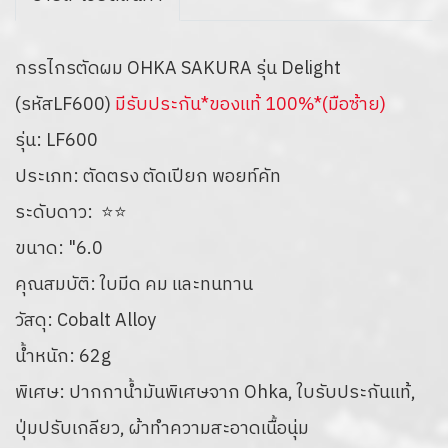
กรรไกรตัดผม OHKA SAKURA รุ่น Delight
(รหัสLF600)
มีรับประกัน*ของแท้ 100%*(มือซ้าย)
รุ่น: LF600
ประเภท: ตัดตรง ตัดเปียก พอยท์คัท
ระดับดาว: ⭐⭐
ขนาด: "6.0
คุณสมบัติ: ใบมีด คม และทนทาน
วัสดุ: Cobalt Alloy
น้ำหนัก: 62g
พิเศษ: ปากกาน้ำมันพิเศษจาก Ohka, ใบรับประกันแท้,
ปุ่มปรับเกลียว, ผ้าทำความสะอาดเนื้อนุ่ม