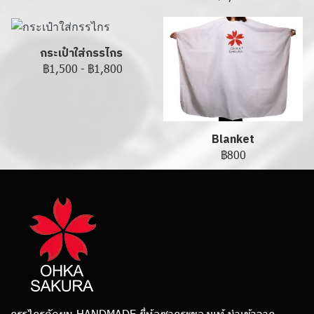
กระเป๋าใส่กรรไกร
฿1,500
-
฿1,800
Blanket
฿800
กรรไกรตัดผม HANDMADE ยี่ห้อซากุระของแท้ นำเข้าจาก