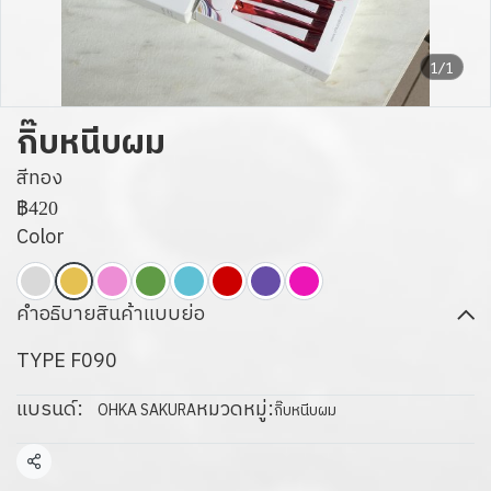
1/1
กิ๊บหนีบผม
สีทอง
฿420
Color
คำอธิบายสินค้าแบบย่อ
TYPE F090
แบรนด์:
หมวดหมู่:
OHKA SAKURA
กิ๊บหนีบผม
แชร์