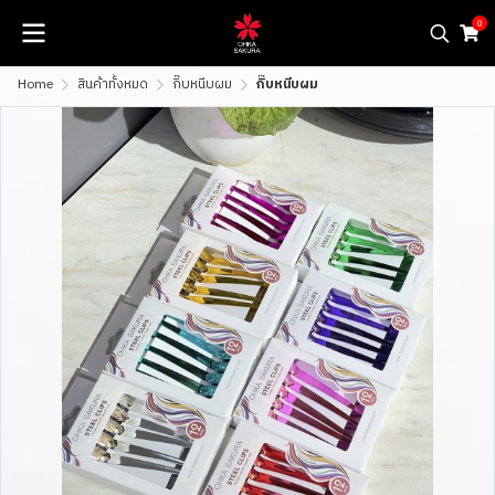
0
Home
สินค้าทั้งหมด
กิ๊บหนีบผม
กิ๊บหนีบผม