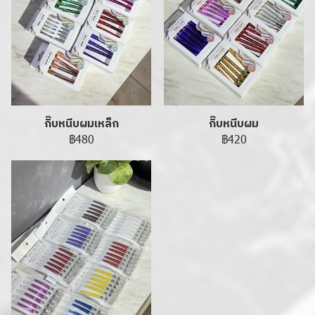
กิ๊บหนีบผมเหล็ก
กิ๊บหนีบผม
฿480
฿420