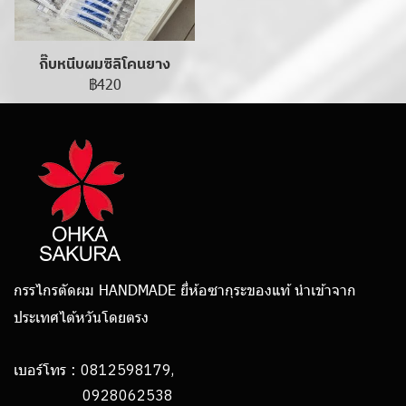
กิ๊บหนีบผมซิลิโคนยาง
฿420
กรรไกรตัดผม HANDMADE ยี่ห้อซากุระของแท้ นำเข้าจาก
ประเทศไต้หวันโดยตรง
0812598179,
เบอร์โทร :
0928062538