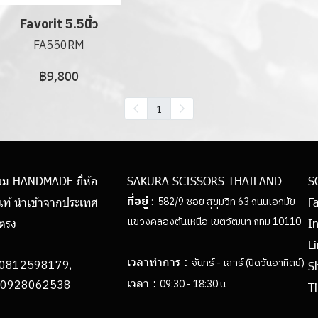
Favorit 5.5นิ้ว
FA550RM
฿9,800
1
ผม HANDMADE ยี่ห้อ
SAKURA SCISSORS THAILAND
S
ที่อยู่
: 582/9 ซอย สุขุมวิท 63 ถนนเอกมัย
แท้ นำเข้าจากประเทศ
F
แขวงคลองตันเหนือ เขตวัฒนา กทม 10110
ยตรง
I
L
เวลาทำการ :
จันทร์ - เสาร์ (ปิดวันอาทิตย์)
0812598179,
S
เวลา :
062538
09:30 - 18:30 น
Ti