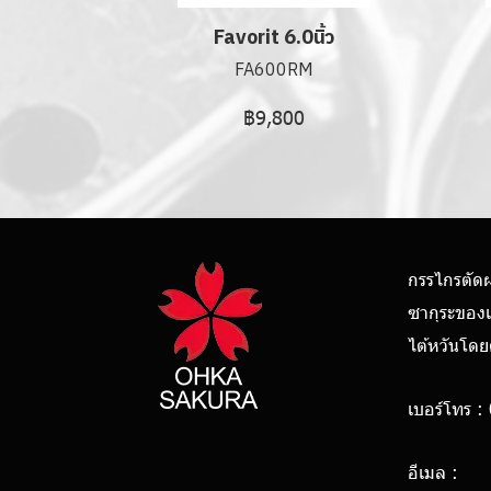
Favorit 6.0นิ้ว
FA600RM
฿9,800
กรรไกรตัด
ซากุระของ
ไต้หวันโด
เบอร์โทร :
0928
อีเมล :