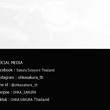
OCIAL MEDIA
acebook :
Sakura Scissors Thailand
nstagram :
ohkasakura_th
:
ine id
@ohkasakura_th
hopee :
OHKA_SAKURA
Thailand
ktok :
OHKA SAKURA