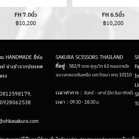
FH 7.0นิ้ว
FH 6.5นิ้ว
฿10,200
฿10,200
ผม HANDMADE ยี่ห้อ
SAKURA SCISSORS THAILAND
S
ที่อยู่
: 582/9 ซอย สุขุมวิท 63 ถนนเอกมัย
แท้ นำเข้าจากประเทศ
F
แขวงคลองตันเหนือ เขตวัฒนา กทม 10110
ยตรง
I
L
เวลาทำการ :
จันทร์ - เสาร์ (ปิดวันอาทิตย์)
0812598179,
S
เวลา :
062538
09:30 - 18:30 น
Ti
h@ohkasakura.com