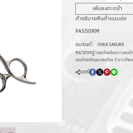
เพิ่มลงตะกร้า
คำอธิบายสินค้าแบบย่อ
FA550RM
แบรนด์:
OHKA SAKURA
หมวดหมู่:
กรรไกรมือขวา
,
กรรไกร
กรรไกรตัดผม
,
กรรไกร 3 ดาว
,
Favo
แชร์