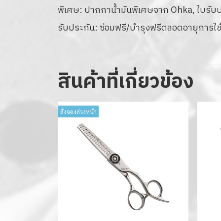
พิเศษ: ปากกาน้ำมันพิเศษจาก Ohka, ใบรับประ
รับประกัน: ซ่อมฟรี/บำรุงฟรีตลอดอายุการใช้
สินค้าที่เกี่ยวข้อง
สั่งจองล่วงหน้า