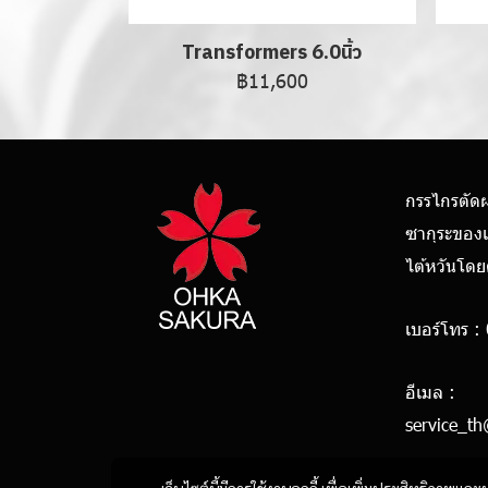
Transformers 6.0นิ้ว
฿11,600
กรรไกรตัด
ซากุระของ
ไต้หวันโด
เบอร์โทร :
0928
อีเมล :
service_t