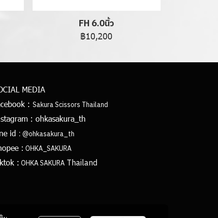
FH 6.0นิ้ว
฿10,200
OCIAL MEDIA
acebook :
Sakura Scissors Thailand
nstagram :
ohkasakura_th
:
ine id
@ohkasakura_th
hopee :
OHKA_SAKURA
Thailand
ktok :
OHKA SAKURA