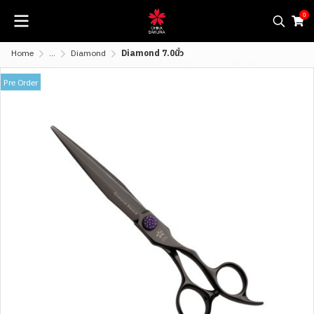
0
Home
...
Diamond
Diamond 7.0นิ้ว
Pre Order