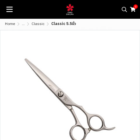
0
Home
...
Classic
Classic 5.5นิ้ว