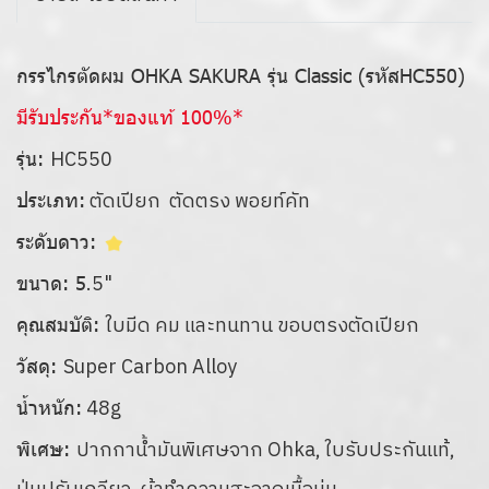
กรรไกรตัดผม OHKA SAKURA รุ่น Classic (รหัสHC550)
มีรับประกัน*ของแท้ 100%*
HC550
รุ่น:
ตัดเปียก ตัดตรง พอยท์คัท
ประเภท:
ระดับดาว:
.5"
ขนาด: 5
ใบมีด คม และทนทาน ขอบตรงตัดเปียก
คุณสมบัติ:
Super Carbon Alloy
วัสดุ:
48g
น้ำหนัก:
ปากกาน้ำมันพิเศษจาก Ohka, ใบรับประกันแท้,
พิเศษ: