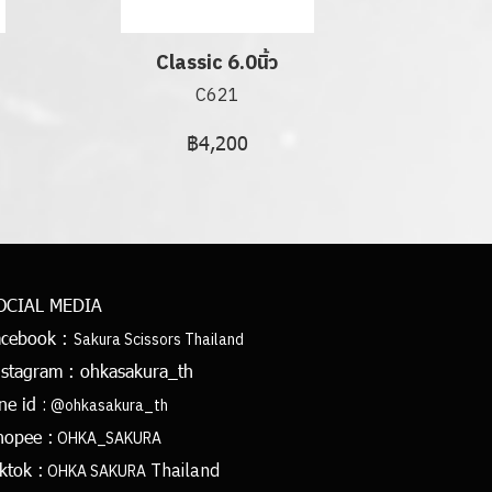
Classic 6.0นิ้ว
C621
฿4,200
OCIAL MEDIA
acebook :
Sakura Scissors Thailand
nstagram :
ohkasakura_th
:
ine id
@ohkasakura_th
hopee :
OHKA_SAKURA
Thailand
ktok :
OHKA SAKURA