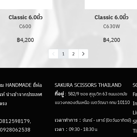
Classic 6.0นิ้ว
Classic 6.0นิ้ว
C600
C630W
฿4,200
฿4,200
1
2
ผม HANDMADE ยี่ห้อ
SAKURA SCISSORS THAILAND
S
ที่อยู่
: 582/9 ซอย สุขุมวิท 63 ถนนเอกมัย
แท้ นำเข้าจากประเทศ
F
แขวงคลองตันเหนือ เขตวัฒนา กทม 10110
ยตรง
I
L
เวลาทำการ :
จันทร์ - เสาร์ (ปิดวันอาทิตย์)
0812598179,
S
เวลา :
062538
09:30 - 18:30 น
Ti