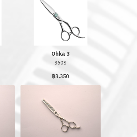
Ohka 3
360S
฿3,350