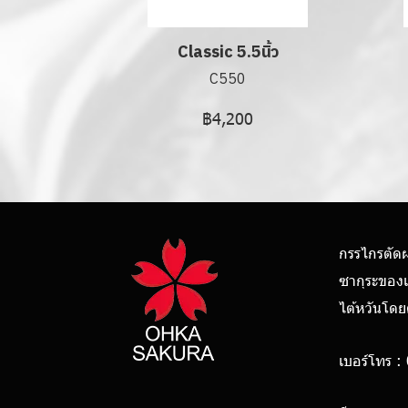
Classic 5.5นิ้ว
C550
฿4,200
กรรไกรตัด
ซากุระของ
ไต้หวันโด
เบอร์โทร :
0928