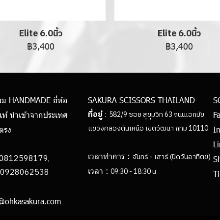
Elite 6.0นิ้ว
Elite 6.0นิ้ว
฿3,400
฿3,400
ผม HANDMADE ยี่ห้อ
SAKURA SCISSORS THAILAND
S
ที่อยู่
: 582/9 ซอย สุขุมวิท 63 ถนนเอกมัย
แท้ นำเข้าจากประเทศ
F
แขวงคลองตันเหนือ เขตวัฒนา กทม 10110
ยตรง
I
L
เวลาทำการ :
จันทร์ - เสาร์ (ปิดวันอาทิตย์)
0812598179,
S
เวลา :
062538
09:30 - 18:30 น
Ti
h@ohkasakura.com