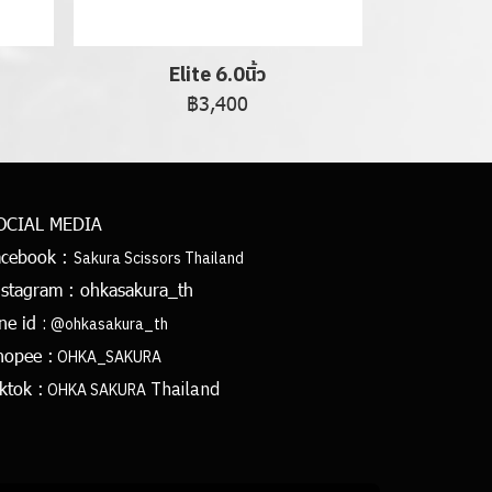
Elite 6.0นิ้ว
฿3,400
OCIAL MEDIA
acebook :
Sakura Scissors Thailand
nstagram :
ohkasakura_th
:
ine id
@ohkasakura_th
hopee :
OHKA_SAKURA
Thailand
ktok :
OHKA SAKURA