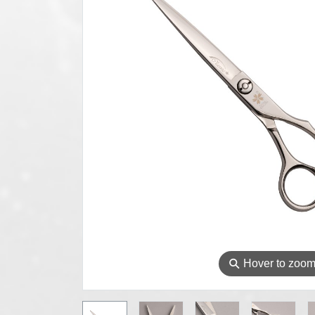
⚲
Hover to zoo