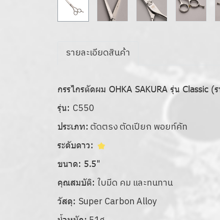
รายละเอียดสินค้า
กรรไกรตัดผม OHKA SAKURA รุ่น Classic (
C550
รุ่น:
ตัดตรง ตัดเปียก พอยท์คัท
ประเภท:
ระดับดาว:
"
ขนาด: 5.5
ใบมีด คม และทนทาน
คุณสมบัติ:
Super Carbon Alloy
วัสดุ:
น้ำหนัก: