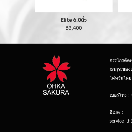
Elite 6.0นิ้ว
฿3,400
กรรไกรตัด
ซากุระของ
ไต้หวันโด
เบอร์โทร :
0928
อีเมล :
service_t