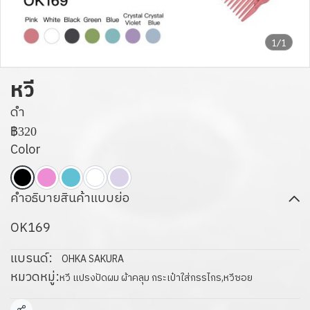
1/1
หวี
ดำ
฿320
Color
คำอธิบายสินค้าแบบย่อ
OK169
แบรนด์:
OHKA SAKURA
หมวดหมู่:
หวี แปรงปัดผม ผ้าคลุม กระเป๋าใส่กรรไกร
,
หวีซอย