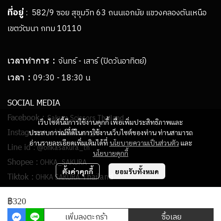
ที่อยู่
: 582/9 ซอย สุขุมวิท 63 ถนนเอกมัย แขวงคลองตันเหนือ
เขตวัฒนา กทม 10110
เวลาทำการ :
จันทร์ - เสาร์ (ปิดวันอาทิตย์)
เวลา :
09:30 - 18:30 น
SOCIAL MEDIA
Facebook :
Sakura Scissors Thailand
เว็บไซต์นี้มีการใช้งานคุกกี้ เพื่อเพิ่มประสิทธิภาพและ
Instagram :
ohkasakura_th
ประสบการณ์ที่ดีในการใช้งานเว็บไซต์ของท่าน ท่านสามารถ
อ่านรายละเอียดเพิ่มเติมได้ที่
นโยบายความเป็นส่วนตัว
และ
:
Line id
@ohkasakura_th
นโยบายคุกกี้
Shopee :
OHKA_SAKURA
ตั้งค่าคุกกี้
ยอมรับทั้งหมด
Thailand
Tiktok :
OHKA SAKURA
฿320
Copyright | All Rights Reserved | Powered by ohkasakura-th.com
เพิ่มลงตะกร้า
ซื้อเลย