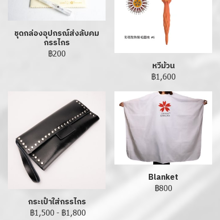
ชุดกล่องอุปกรณ์ส่งลับคม
กรรไกร
฿200
หวีม้วน
฿1,600
Blanket
฿800
กระเป๋าใส่กรรไกร
฿1,500
-
฿1,800