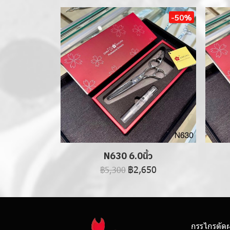
-50%
N630 6.0นิ้ว
฿2,650
฿5,300
กรรไกรตัด