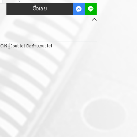
ซื้อเลย
ดหมู่:
out let มือซ้าย
,
out let