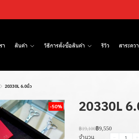
เรา
สินค้า
วิธีการสั่งซื้อสินค้า
รีวิว
สาระควา
20330L 6.0นิ้ว
20330L 6.0
-50%
฿9,550
฿19,100
จำนวน