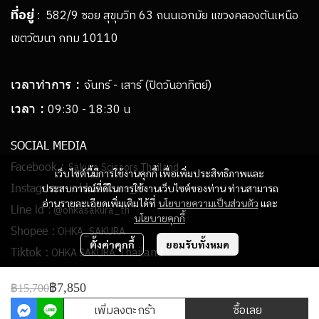
ที่อยู่
: 582/9 ซอย สุขุมวิท 63 ถนนเอกมัย แขวงคลองตันเหนือ
เขตวัฒนา กทม 10110
เวลาทำการ :
จันทร์ - เสาร์ (ปิดวันอาทิตย์)
เวลา :
09:30 - 18:30 น
SOCIAL MEDIA
Facebook :
Sakura Scissors Thailand
เว็บไซต์นี้มีการใช้งานคุกกี้ เพื่อเพิ่มประสิทธิภาพและ
Instagram :
ohkasakura_th
ประสบการณ์ที่ดีในการใช้งานเว็บไซต์ของท่าน ท่านสามารถ
อ่านรายละเอียดเพิ่มเติมได้ที่
นโยบายความเป็นส่วนตัว
และ
:
Line id
@ohkasakura_th
นโยบายคุกกี้
Shopee :
OHKA_SAKURA
ตั้งค่าคุกกี้
ยอมรับทั้งหมด
Thailand
Tiktok :
OHKA SAKURA
฿7,850
฿15,700
Copyright | All Rights Reserved | Powered by ohkasakura-th.com
เพิ่มลงตะกร้า
ซื้อเลย