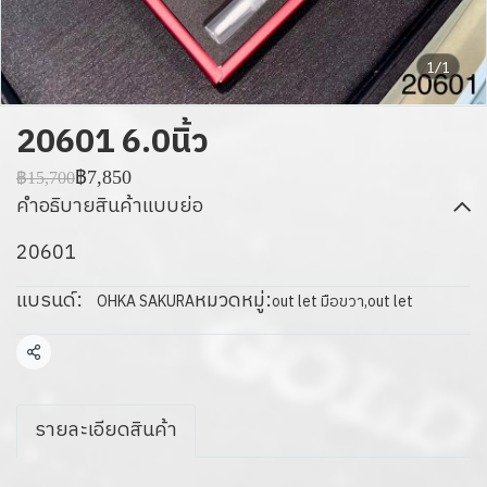
1/1
20601 6.0นิ้ว
฿7,850
฿15,700
คำอธิบายสินค้าแบบย่อ
20601
แบรนด์:
หมวดหมู่:
OHKA SAKURA
out let มือขวา
,
out let
แชร์
รายละเอียดสินค้า