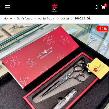
0
Home
สินค้าทั้งหมด
out let มือขวา
out let
20601 6.0นิ้ว
-50%