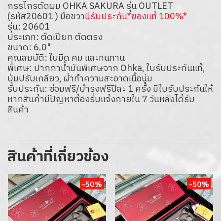
กรรไกรตัดผม OHKA SAKURA รุ่น OUTLET
(รหัส20601 ) มือขวา
มีรับประกัน*ของแท้ 100%*
รุ่น: 20601
ประเภท: ตัดเปียก ตัดตรง
ขนาด: 6.0"
คุณสมบัติ: ใบมีด คม และทนทาน
พิเศษ: ปากกาน้ำมันพิเศษจาก Ohka, ใบรับประกันแท้,
ปุ่มปรับเกลียว, ผ้าทำความสะอาดเนื้อนุ่ม
รับประกัน: ซ่อมฟรี/บำรุงฟรีปีละ 1 ครั้ง มีใบรับประกันให้
หากสินค้ามีปัญหาต้องรีบแจ้งภายใน 7 วันหลังได้รับ
สินค้า
สินค้าที่เกี่ยวข้อง
-50%
-50%