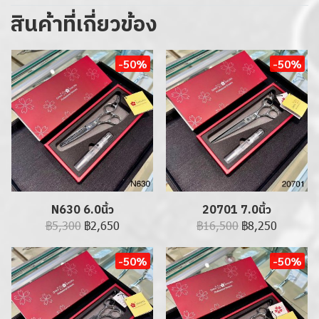
สินค้าที่เกี่ยวข้อง
-50%
-50%
N630 6.0นิ้ว
20701 7.0นิ้ว
฿5,300
฿2,650
฿16,500
฿8,250
-50%
-50%