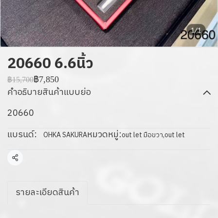
1/1
20660 6.6นิ้ว
฿7,850
฿15,700
คำอธิบายสินค้าแบบย่อ
20660
แบรนด์:
หมวดหมู่:
OHKA SAKURA
out let มือขวา
,
out let
แชร์
รายละเอียดสินค้า