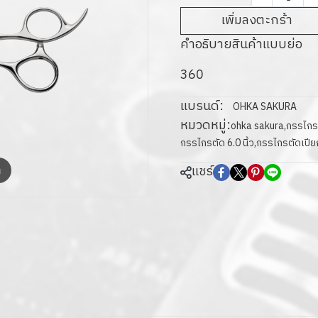
เพิ่มลงตะกร้า
คำอธิบายสินค้าแบบย่อ
360
แบรนด์:
OHKA SAKURA
หมวดหมู่:
ohka sakura
,
กรรไกร
กรรไกรตัด 6.0 นิ้ว
,
กรรไกรตัดเปียก
แชร์
m